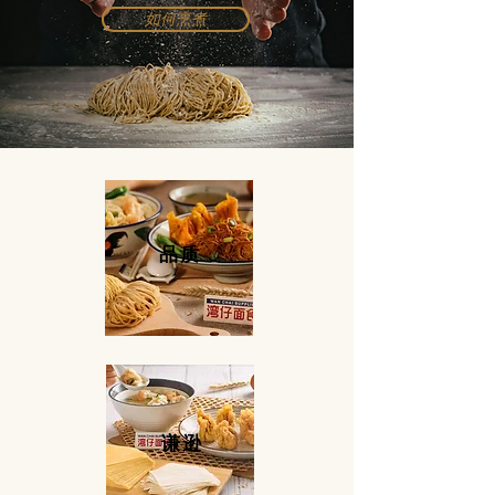
如何烹煮
品质
​谦逊