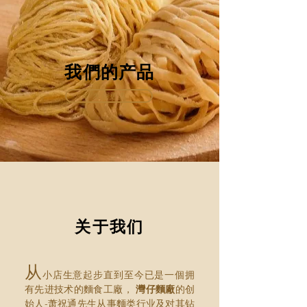
我們的产品
发掘更多
关于我们
从
小店生意起步直到至今已是一個拥
有先进技术的麵食工廠，
灣仔麵廠
的创
始人-萧祝通先生从事麵类行业及对其钻